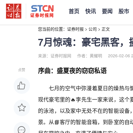
首页
快讯
要闻
股市
您当前的位置：
证券时报
>
公司
>
正文
7月惊魂：豪宅黑客，
来源：证券时报网
作者：黄耀明
2026-02-06 
序曲：盛夏夜的窃窃私语
点赞
七月的空气中弥漫着夏日的燥热与
现代豪宅里的🔥李先生一家来说，这个
的泳池，以及家中无处不在的智能设备
景。从📘客厅的智能音箱，到卧室的自