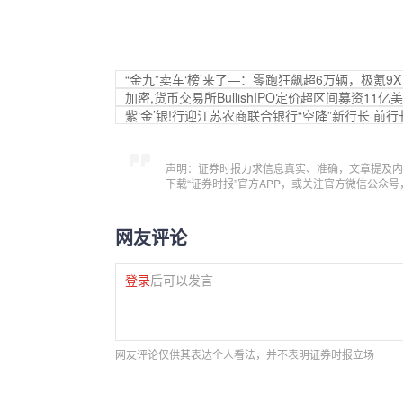
“金九”卖车‘榜’来了—：零跑狂飙超6万辆，极氪9
加密,货币交易所BullishIPO定价超区间募资11
紫‘金’银!行迎江苏农商联合银行“空降”新行长 前
声明：证券时报力求信息真实、准确，文章提及内
下载“证券时报”官方APP，或关注官方微信公众
网友评论
登录
后可以发言
网友评论仅供其表达个人看法，并不表明证券时报立场