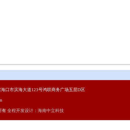
海口市滨海大道123号鸿联商务广场五层D区
n
所有
全程开发设计：海南中立科技